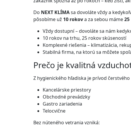
zákazník spozná až po rokoch – keď zistí, akú
Do
NEXT KLÍMA
sa dovoláte vždy a kedykoľ
pôsobíme už
10 rokov
a za sebou máme
25
Vždy dostupní – dovoláte sa nám kedyk
10 rokov na trhu, 25 rokov skúseností
Komplexné riešenia – klimatizácia, reku
Stabilná firma, na ktorú sa môžete spoľ
Prečo je kvalitná vzduch
Z hygienického hľadiska je prívod čerstvého
Kancelárske priestory
Obchodné prevádzky
Gastro zariadenia
Telocvične
Bez núteného vetrania vzniká: