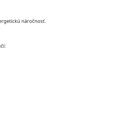
ergetickú náročnosť.
čí: