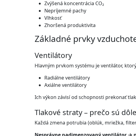
Zvýšená koncentrácia CO₂
Nepríjemné pachy
Vlhkosť
Zhoršená produktivita
Základné prvky vzduchot
Ventilátory
Hlavným prvkom systému je ventilátor, ktor
Radiálne ventilátory
Axiálne ventilátory
Ich výkon závisí od schopnosti prekonať tlak
Tlakové straty – prečo sú dôle
Každá zmena potrubia (oblúk, mriežka, filte
Nesprávne nadimenzovaný ventilátor → n