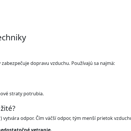
echniky
ý zabezpečuje dopravu vzduchu. Používajú sa najmä:
ové straty potrubia.
žité?
r) vytvára odpor. Čím väčší odpor, tým menší prietok vzduch
edostatočné vetranie.