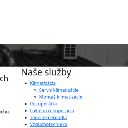
Naše služby
ých
Klimatizácia
Servis klimatizácie
Montáž klimatizácie
Rekuperácia
Lokálna rekuperácia
uchu.
Tepelné čerpadlá
Vzduchotechnika