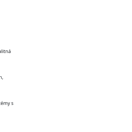
litná
h,
témy s