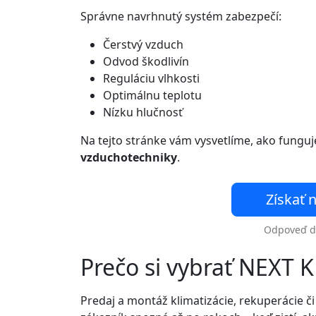
Správne navrhnutý systém zabezpečí:
Čerstvý vzduch
Odvod škodlivín
Reguláciu vlhkosti
Optimálnu teplotu
Nízku hlučnosť
Na tejto stránke vám vysvetlíme, ako fungu
vzduchotechniky
.
Získať
Odpoveď do
Prečo si vybrať NEXT 
Predaj a montáž klimatizácie, rekuperácie č