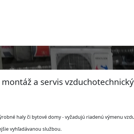
 montáž a servis vzduchotechnick
výrobné haly či bytové domy - vyžadujú riadenú výmenu vzd
ejšie vyhľadávanou službou.