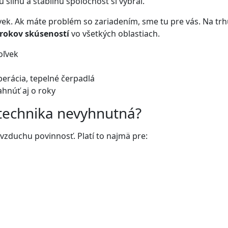
 silnú a stabilnú spoločnosť si vybral.
vek. Ak máte problém so zariadením, sme tu pre vás. Na tr
 rokov skúseností
vo všetkých oblastiach.
oľvek
perácia, tepelné čerpadlá
ahnúť aj o roky
otechnika nevyhnutná?
 vzduchu povinnosť. Platí to najmä pre: