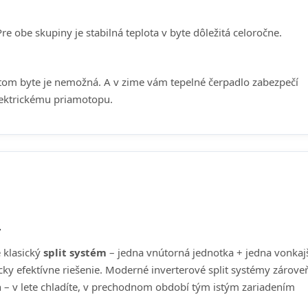
 Pre obe skupiny je stabilná teplota v byte dôležitá celoročne.
atom byte je nemožná. A v zime vám tepelné čerpadlo zabezpečí
lektrickému priamotopu.
v
e klasický
split systém
– jedna vnútorná jednotka + jedna vonkajš
cky efektívne riešenie. Moderné inverterové split systémy zárove
 – v lete chladíte, v prechodnom období tým istým zariadením