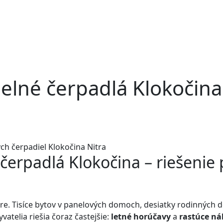
pelné čerpadlá Klokočin
 čerpadlá Klokočina – riešenie 
Nitre. Tisíce bytov v panelových domoch, desiatky rodinných
yvatelia riešia čoraz častejšie:
letné horúčavy
a
rastúce ná