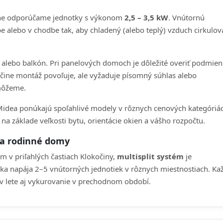
očine odporúčame jednotky s výkonom
2,5 – 3,5 kW
. Vnútornú
 alebo v chodbe tak, aby chladený (alebo teplý) vzduch cirkulov
alebo balkón. Pri panelových domoch je dôležité overiť podmie
čine montáž povoľuje, ale vyžaduje písomný súhlas alebo
môžeme.
idea ponúkajú spoľahlivé modely v rôznych cenových kategóriá
 základe veľkosti bytu, orientácie okien a vášho rozpočtu.
y a rodinné domy
m v priľahlých častiach Klokočiny,
multisplit systém
je
notka napája 2–5 vnútorných jednotiek v rôznych miestnostiach. Ka
 v lete aj vykurovanie v prechodnom období.