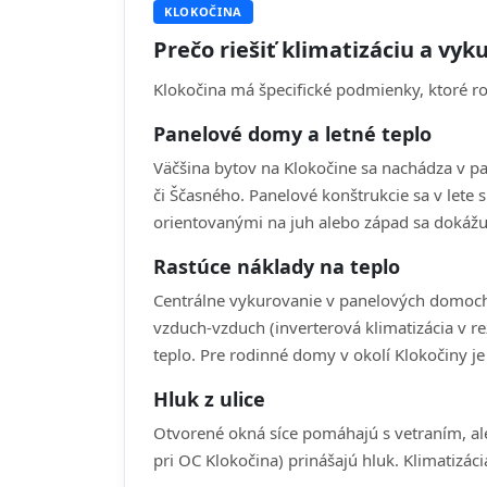
KLOKOČINA
Prečo riešiť klimatizáciu a vy
Klokočina má špecifické podmienky, ktoré r
Panelové domy a letné teplo
Väčšina bytov na Klokočine sa nachádza v p
či Ščasného. Panelové konštrukcie sa v lete 
orientovanými na juh alebo západ sa dokážu
Rastúce náklady na teplo
Centrálne vykurovanie v panelových domoch 
vzduch-vzduch (inverterová klimatizácia v r
teplo. Pre rodinné domy v okolí Klokočiny je
Hluk z ulice
Otvorené okná síce pomáhajú s vetraním, ale
pri OC Klokočina) prinášajú hluk. Klimatizác