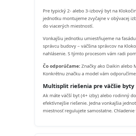
Pre typický 2- alebo 3-izbový byt na Klok
jednotku montujeme zvyčajne v obývacej izbe
do viacerých miestností.
Vonkajšiu jednotku umiestňujeme na fasádu 
správcu budovy – väčšina správcov na Kloko
nahlásenie. S týmto procesom vám radi po
Čo odporúčame:
Značky ako Daikin alebo M
Konkrétnu značku a model vám odporučíme na
Multisplit riešenia pre väčšie byt
Ak máte väčší byt (4+ izby) alebo rodinný do
efektívnejšie riešenie. Jedna vonkajšia jed
miestnosť regulujete samostatne. Chladenie