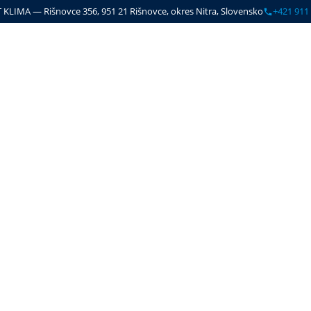
 KLIMA
—
Rišnovce 356
,
951 21
Rišnovce
,
okres Nitra
,
Slovensko
+421 911