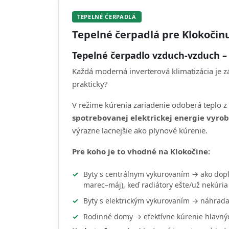
TEPELNÉ ČERPADLÁ
Tepelné čerpadlá pre Klokočin
Tepelné čerpadlo vzduch-vzduch –
Každá moderná inverterová klimatizácia je 
prakticky?
V režime kúrenia zariadenie odoberá teplo z
spotrebovanej elektrickej energie vyrob
výrazne lacnejšie ako plynové kúrenie.
Pre koho je to vhodné na Klokočine:
Byty s centrálnym vykurovaním → ako dop
marec–máj), keď radiátory ešte/už nekúri
Byty s elektrickým vykurovaním → náhrad
Rodinné domy → efektívne kúrenie hlavný