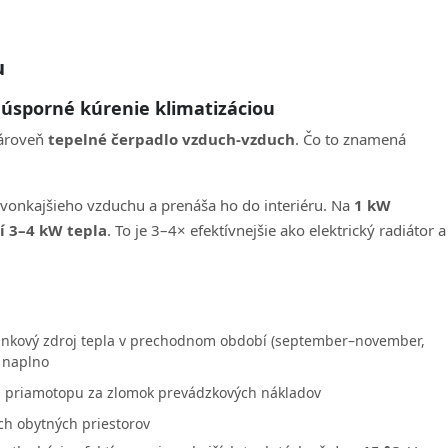
u
 úsporné kúrenie klimatizáciou
zároveň
tepelné čerpadlo vzduch-vzduch
. Čo to znamená
 vonkajšieho vzduchu a prenáša ho do interiéru. Na
1 kW
í 3–4 kW tepla
. To je 3–4× efektívnejšie ako elektrický radiátor a
lnkový zdroj tepla v prechodnom období (september–november,
a naplno
a priamotopu za zlomok prevádzkových nákladov
ch obytných priestorov