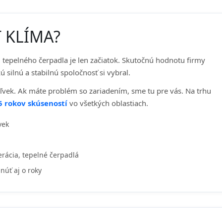
T KLÍMA?
i tepelného čerpadla je len začiatok. Skutočnú hodnotu firmy
ú silnú a stabilnú spoločnosť si vybral.
ľvek. Ak máte problém so zariadením, sme tu pre vás. Na trhu
5 rokov skúseností
vo všetkých oblastiach.
vek
erácia, tepelné čerpadlá
núť aj o roky