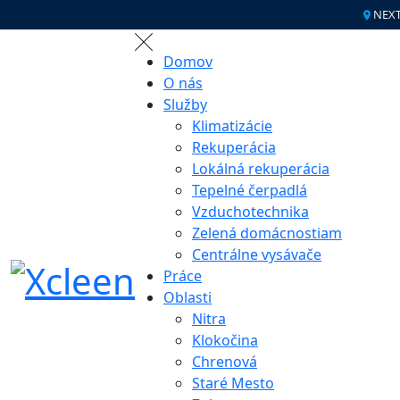
NEXT
Domov
O nás
Služby
Klimatizácie
Rekuperácia
Lokálná rekuperácia
Tepelné čerpadlá
Vzduchotechnika
Zelená domácnostiam
Centrálne vysávače
Práce
Oblasti
Nitra
Klokočina
Chrenová
Staré Mesto