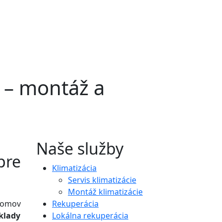
a – montáž a
Naše služby
pre
Klimatizácia
Servis klimatizácie
Montáž klimatizácie
 domov
Rekuperácia
klady
Lokálna rekuperácia