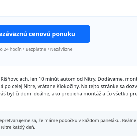
nezáväznú cenovú ponuku
 24 hodín • Bezplatne • Nezáväzne
 v Rišňovciach, len 10 minút autom od Nitry. Dodávame, mo
á po celej Nitre, vrátane Klokočiny. Na tejto stránke sa dozv
 váš byt či dom ideálne, ako prebieha montáž a čo všetko pr
epretvarujeme sa, že máme pobočku v každom paneláku. Reálne
 Nitre každý deň.