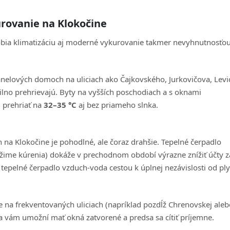
kurovanie na Klokočine
obia klimatizáciu aj moderné vykurovanie takmer nevyhnutnosťou
anelových domoch na uliciach ako Čajkovského, Jurkovičova, Levi
silno prehrievajú. Byty na vyšších poschodiach a s oknami
 prehriať na
32–35 °C
aj bez priameho slnka.
na Klokočine je pohodlné, ale čoraz drahšie. Tepelné čerpadlo
ežime kúrenia) dokáže v prechodnom období výrazne znížiť účty z
 tepelné čerpadlo vzduch-voda cestou k úplnej nezávislosti od pl
 na frekventovaných uliciach (napríklad pozdĺž Chrenovskej aleb
ia vám umožní mať okná zatvorené a predsa sa cítiť príjemne.